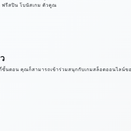
น ฟรีสปิน โบนัสเกม ตัวคูณ
ยว
่กี่ขั้นตอน คุณก็สามารถเข้าร่วมสนุกกับเกมสล็อตออนไลน์ข