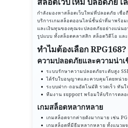
สล็อตเว็บใหม่ ปลอดภัย เล
กำลังมองหาสล็อตเว็บใหม่ที่ปลอดภัย เชื่อถ
บริการเกมสล็อตออนไลน์ชั้นนำที่มาพร้อมก
และเงินทุนของคุณจะปลอดภัยอย่างแน่นอน
รูปแบบ ทั้งสล็อตคลาสสิก สล็อตวิดีโอ แ
ทำไมต้องเลือก RPG168?
ความปลอดภัยและความน่าเชื
ระบบรักษาความปลอดภัยระดับสูง SS
ได้รับใบอนุญาตและควบคุมโดยหน่วยงาน
ระบบฝาก-ถอนอัตโนมัติ รวดเร็ว ทันใ
ทีมงาน support พร้อมให้บริการตลอด
เกมสล็อตหลากหลาย
เกมสล็อตจากค่ายดังมากมาย เช่น PG
เกมสล็อตที่มีธีมหลากหลาย ทั้งแนวผ