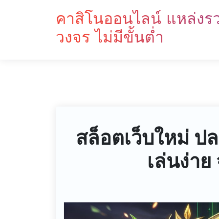
S
คาสิโนออนไลน์ แหล่งร
k
i
วงจร ไม่มีขั้นต่ำ
p
t
o
c
o
n
t
สล็อตเว็บใหม่ ป
e
n
เล่นง่าย
t