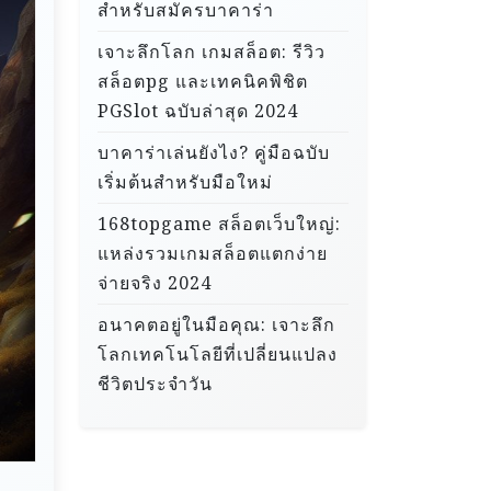
สำหรับสมัครบาคาร่า
r
:
เจาะลึกโลก เกมสล็อต: รีวิว
สล็อตpg และเทคนิคพิชิต
PGSlot ฉบับล่าสุด 2024
บาคาร่าเล่นยังไง? คู่มือฉบับ
เริ่มต้นสำหรับมือใหม่
168topgame สล็อตเว็บใหญ่:
แหล่งรวมเกมสล็อตแตกง่าย
จ่ายจริง 2024
อนาคตอยู่ในมือคุณ: เจาะลึก
โลกเทคโนโลยีที่เปลี่ยนแปลง
ชีวิตประจำวัน