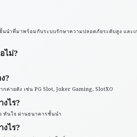
์ชั้นนำที่มาพร้อมกับระบบรักษาความปลอดภัยระดับสูง และเ
อไม่?
าง?
ากค่ายดัง เช่น PG Slot, Joker Gaming, SlotXO
่างไร?
ว ทันใจ ผ่านธนาคารชั้นนำ
่างไร?