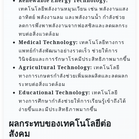
Renewable Energy Technology:
เทคโนโลยีพลังงานหมุนเวียน เช่น พลังงานแสง
อาทิตย์ พลังงานลม และพลังงานน้ำ กำลังช่วย
ลดการพึ่งพาพลังงานจากฟอสซิลและลดผลกระ
ทบต่อสิ่งแวดล้อม
Medical Technology:
เทคโนโลยีทางการ
แพทย์กำลังพัฒนาอย่างรวดเร็ว ช่วยให้การ
วินิจฉัยและการรักษาโรคมีประสิทธิภาพมากขึ้น
Agricultural Technology:
เทคโนโลยี
ทางการเกษตรกำลังช่วยเพิ่มผลผลิตและลดผลก
ระทบต่อสิ่งแวดล้อม
Educational Technology:
เทคโนโลยี
ทางการศึกษากำลังช่วยให้การเรียนรู้เข้าถึงได้
ง่ายขึ้นและมีประสิทธิภาพมากขึ้น
ผลกระทบของเทคโนโลยีต่อ
สังคม