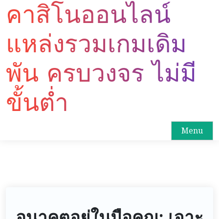
คาสิโนออนไลน์
S
k
i
แหล่งรวมเกมเดิม
p
t
พัน ครบวงจร ไม่มี
o
c
ขั้นต่ำ
o
n
t
Menu
e
n
t
อนาคตอยู่ในมือคุณ: เจาะ