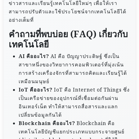
ข่าวสารและเรียนรู้เทคโนโลยีใหม่ๆ เพื่อให้เรา
สามารถปรับตัวและใช้ประโยชน์จากเทคโนโลยีได้
อย่างเต็มที่
คำถามที่พบบ่อย (FAQ) เกี่ยวกับ
เทคโนโลยี
AI คืออะไร?
AI คือ ปัญญาประดิษฐ์ ซึ่งเป็น
สาขาหนึ่งของวิทยาการคอมพิวเตอร์ที่มุ่งเน้น
การสร้างเครื่องจักรที่สามารถคิดและเรียนรู้ได้
เหมือนมนุษย์
IoT คืออะไร?
IoT คือ Internet of Things ซึ่ง
เป็นเครือข่ายของอุปกรณ์ที่เชื่อมต่อกันผ่าน
อินเทอร์เน็ต ทำให้สามารถสื่อสารและแลก
เปลี่ยนข้อมูลกันได้
Blockchain คืออะไร?
Blockchain คือ
เทคโนโลยีบัญชีแยกประเภทแบบกระจายศูนย์