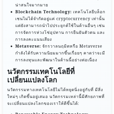
น่าสนใจมากมาย
Blockchain Technology:
เทคโนโลยีบล็อก
เชนไม่ได้จำกัดอยู่แค่ cryptocurrency เท่านั้น
แต่ยังสามารถนำไปประยุกต์ใช้ในด้านอื่นๆ เช่น
การจัดการห่วงโซ่อุปทาน การยืนยันตัวตน และ
การลงคะแนนเสียง
Metaverse:
จักรวาลนฤมิตหรือ Metaverse
กำลังได้รับความนิยมมากขึ้นเรื่อยๆ คาดว่าจะมี
การลงทุนและพัฒนาในด้านนี้อย่างต่อเนื่อง
นวัตกรรมเทคโนโลยีที่
เปลี่ยนแปลงโลก
นวัตกรรมทางเทคโนโลยีไม่ได้หยุดนิ่งอยู่กับที่ มีสิ่ง
ใหม่ๆ เกิดขึ้นอยู่เสมอ นวัตกรรมเหล่านี้มีศักยภาพที่
จะเปลี่ยนแปลงโลกของเราให้ดีขึ้นได้: